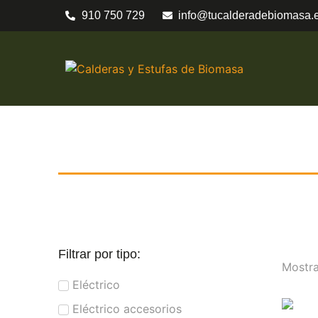
910 750 729
info@tucalderadebiomasa.
Filtrar por tipo:
Mostra
Eléctrico
Eléctrico accesorios