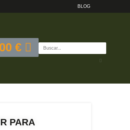
BLOG
,00
€
R PARA