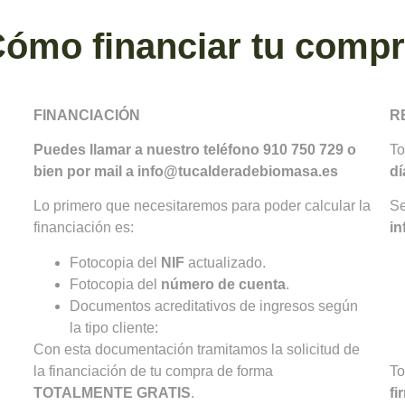
ómo financiar tu comp
FINANCIACIÓN
R
Puedes llamar a nuestro teléfono 910 750 729 o
To
bien por mail a info@tucalderadebiomasa.es
dí
Lo primero que necesitaremos para poder calcular la
Se
financiación es:
in
Fotocopia del
NIF
actualizado.
Fotocopia del
número de cuenta
.
Documentos acreditativos de ingresos según
la tipo cliente:
Con esta documentación tramitamos la solicitud de
la financiación de tu compra de forma
To
TOTALMENTE GRATIS
.
fi