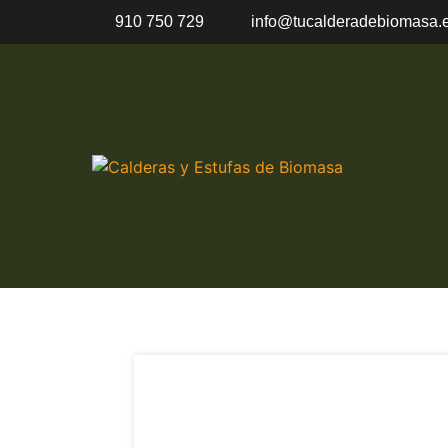
910 750 729
info@tucalderadebiomasa.