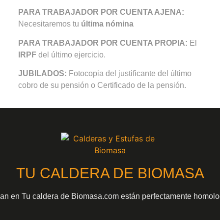
PARA TRABAJADOR POR CUENTA AJENA:
Necesitaremos tu
última nómina
PARA TRABAJADOR POR CUENTA PROPIA:
El
IRPF
del último ejercicio.
JUBILADOS:
Fotocopia del justificante del último
cobro de su pensión o Certificado de la pensión.
TU CALDERA DE BIOMASA
gan en Tu caldera de Biomasa.com están perfectamente homolo