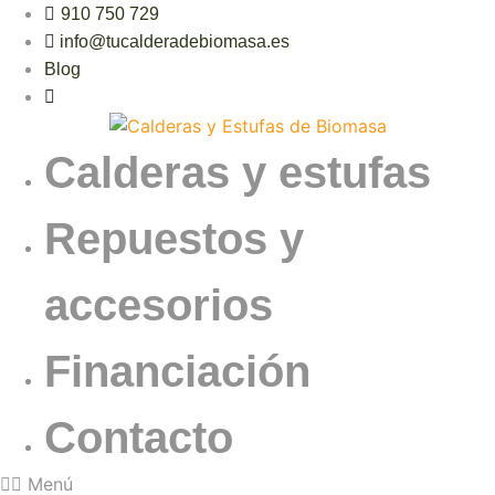
Ir
910 750 729
al
info@tucalderadebiomasa.es
contenido
Blog
Calderas y estufas
Repuestos y
accesorios
Financiación
Contacto
Menú