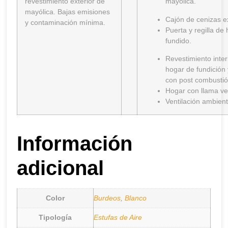
revestimiento exterior de
mayólica.
mayólica. Bajas emisiones
Cajón de cenizas ex
y contaminación mínima.
Puerta y regilla de 
fundido.
Revestimiento inter
hogar de fundición 
con post combustió
Hogar con llama ver
Ventilación ambient
Información
adicional
Color
Burdeos
,
Blanco
Tipología
Estufas de Aire