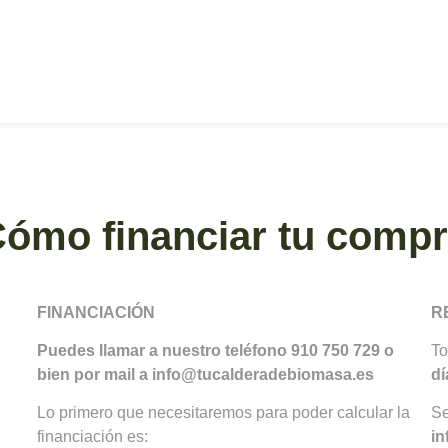
ómo financiar tu comp
FINANCIACIÓN
R
Puedes llamar a nuestro teléfono 910 750 729 o
To
bien por mail a info@tucalderadebiomasa.es
dí
Lo primero que necesitaremos para poder calcular la
Se
financiación es:
in