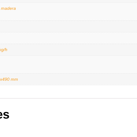
e madera
kg/h
2x490 mm
es