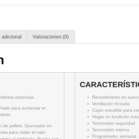
 adicional
Valoraciones (0)
n
CARACTERÍST
istintas estancias.
Revestimiento en acero
Ventilación forzada.
señado para aumentar el
Cajón extraíble para ce
iento.
Hogar en fundición extr
Termostato seguridad.
n de pellets. Quemador en
Termostato interno.
dónea para ceder el calor
Programador semanal.
iempo al ambiente. Puerta con