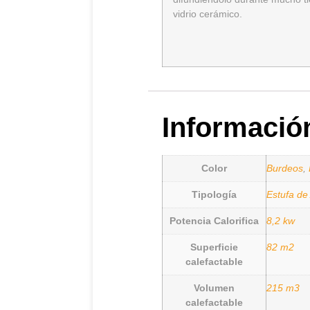
vidrio cerámico.
Informació
Color
Burdeos
,
Tipología
Estufa de
Potencia Calorifica
8,2 kw
Superficie
82 m2
calefactable
Volumen
215 m3
calefactable