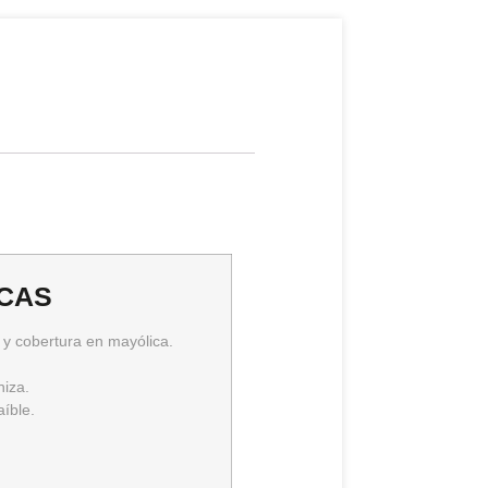
ICAS
 y cobertura en mayólica.
niza.
aíble.