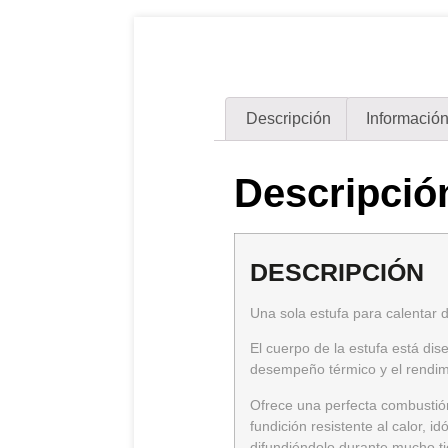
Descripción
Información
Descripció
DESCRIPCIÓN
Una sola estufa para calentar d
El cuerpo de la estufa está di
desempeño térmico y el rendim
Ofrece una perfecta combustió
fundición resistente al calor, i
difundiéndolo durante mucho t