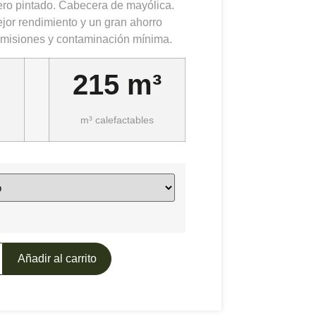
ero pintado. Cabecera de mayólica.
jor rendimiento y un gran ahorro
misiones y contaminación mínima.
215 m³
m³ calefactables
Añadir al carrito