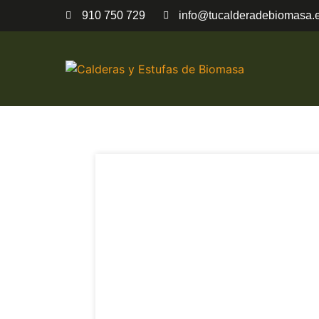
910 750 729
info@tucalderadebiomasa.