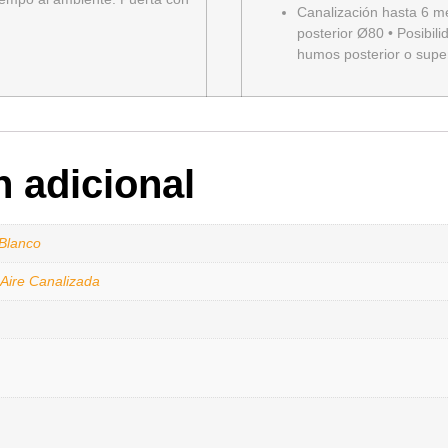
Canalización hasta 6 me
posterior Ø80 • Posibil
humos posterior o super
n adicional
Blanco
 Aire Canalizada