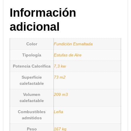
Información
adicional
Color
Fundición Esmaltada
Tipología
Estufas de Aire
Potencia Calorifica
7,3 kw
Superficie
73 m2
calefactable
Volumen
209 m3
calefactable
Combustibles
Leña
admitidos
Peso
167 kg