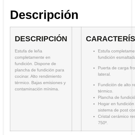
Descripción
DESCRIPCIÓN
CARACTERÍS
Estufa de leña
Estufa completame
completamente en
fundición esmaltad
fundición. Dispone de
Puerta de carga fro
plancha de fundición para
lateral.
cocinar. Alto rendimiento
térmico. Bajas emisiones y
Fundición de alto 
contaminación mínima.
térmico.
Plancha de fundició
Hogar en fundición
sistema de post co
Cristal cerámico re
750º.