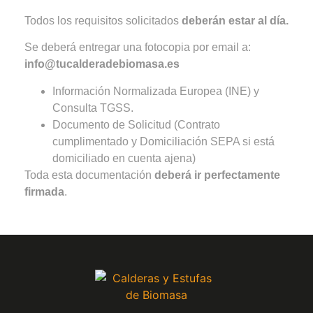
Todos los requisitos solicitados
deberán estar al día.
Se deberá entregar una fotocopia por email a:
info@tucalderadebiomasa.es
Información Normalizada Europea (INE) y
Consulta TGSS.
Documento de Solicitud (Contrato
cumplimentado y Domiciliación SEPA si está
domiciliado en cuenta ajena)
Toda esta documentación
deberá ir perfectamente
firmada
.