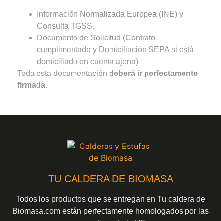
Información Normalizada Europea (INE) y
Consulta TGSS.
Documento de Solicitud (Contrato
cumplimentado y Domiciliación SEPA si está
domiciliado en cuenta ajena)
Toda esta documentación
deberá ir perfectamente
firmada
.
TU CALDERA DE BIOMASA
Todos los productos que se entregan en Tu caldera de
Biomasa.com están perfectamente homologados por las