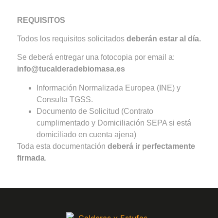
REQUISITOS
Todos los requisitos solicitados
deberán estar al día.
Se deberá entregar una fotocopia por email a:
info@tucalderadebiomasa.es
Información Normalizada Europea (INE) y
Consulta TGSS.
Documento de Solicitud (Contrato
cumplimentado y Domiciliación SEPA si está
domiciliado en cuenta ajena)
Toda esta documentación
deberá ir perfectamente
firmada
.